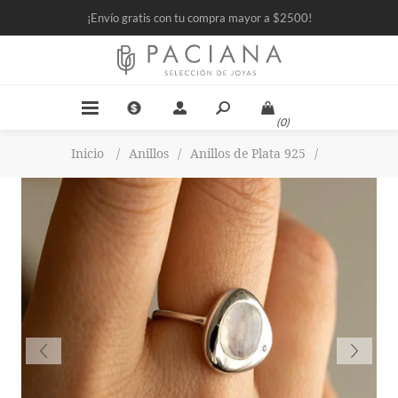
¡Envío gratis con tu compra mayor a $2500!
(0)
Inicio
/
Anillos
/
Anillos de Plata 925
/