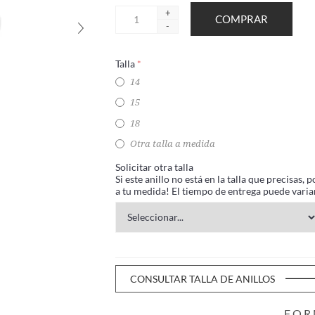
+
-
Talla
*
14
15
18
Otra talla a medida
Solicitar otra talla
Si este anillo no está en la talla que precisas
a tu medida! El tiempo de entrega puede variar
CONSULTAR TALLA DE ANILLOS
FOR