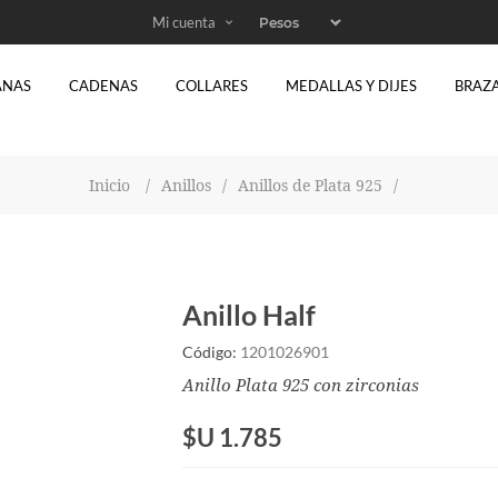
Mi cuenta
ANAS
CADENAS
COLLARES
MEDALLAS Y DIJES
BRAZ
Inicio
/
Anillos
/
Anillos de Plata 925
/
Anillo Half
Código:
1201026901
Anillo Plata 925 con zirconias
$U 1.785