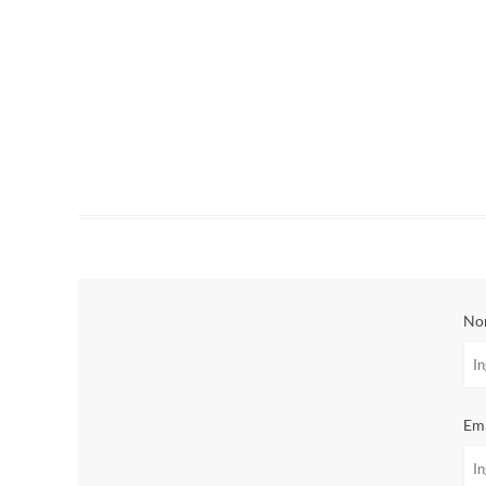
No
Ema