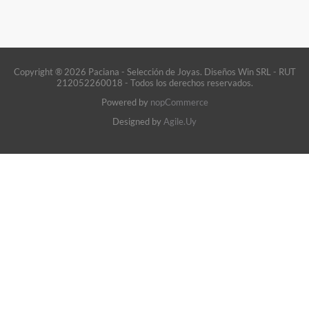
Copyright ® 2026 Paciana - Selección de Joyas. Diseños Win SRL - RUT
212052260018 - Todos los derechos reservados.
Powered by
nopCommerce
Designed by
Agile.Uy