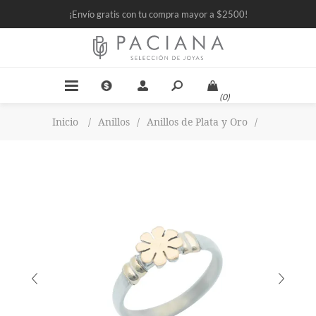
¡Envío gratis con tu compra mayor a $2500!
(0)
Inicio
/
Anillos
/
Anillos de Plata y Oro
/