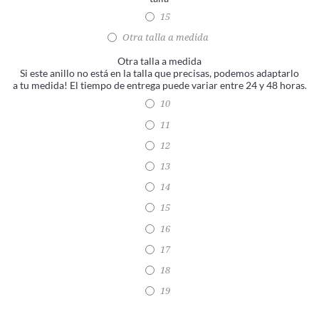
15
Otra talla a medida
Otra talla a medida
Si este anillo no está en la talla que precisas, podemos adaptarlo
a tu medida! El tiempo de entrega puede variar entre 24 y 48 horas.
10
11
12
13
14
15
16
17
18
19