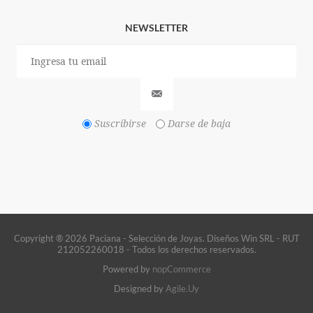
NEWSLETTER
Suscribirse
Darse de baja
Copyright ® 2026 Paciana - Selección de Joyas. Diseños Win SRL - RUT
212052260018 - Todos los derechos reservados.
Powered by
nopCommerce
Designed by
Agile.Uy