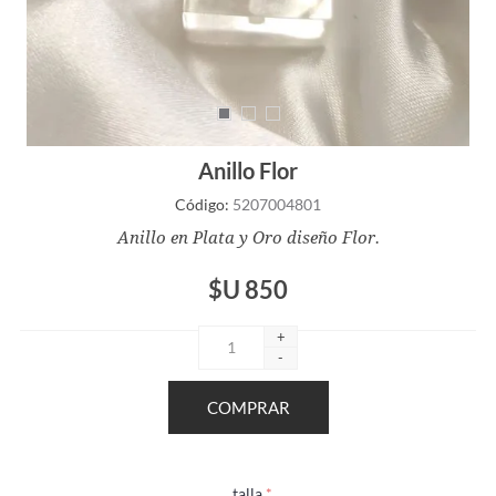
Anillo Flor
Código:
5207004801
Anillo en Plata y Oro diseño Flor.
$U 850
+
-
talla
*