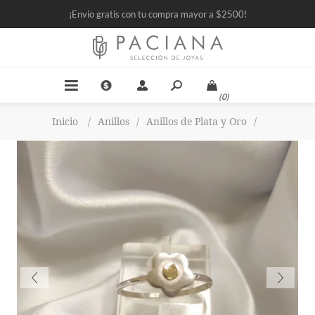
¡Envío gratis con tu compra mayor a $2500!
(0)
Inicio
/
Anillos
/
Anillos de Plata y Oro
/