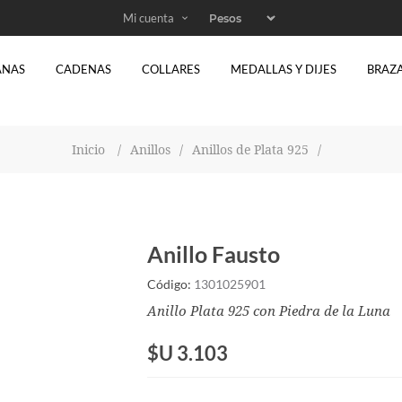
Mi cuenta
ANAS
CADENAS
COLLARES
MEDALLAS Y DIJES
BRAZ
Inicio
/
Anillos
/
Anillos de Plata 925
/
Anillo Fausto
Código:
1301025901
Anillo Plata 925 con Piedra de la Luna
$U 3.103