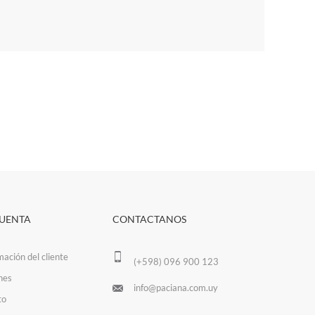
CUENTA
CONTACTANOS
mación del cliente
(+598) 096 900 123
nes
info@paciana.com.uy
to