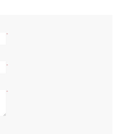
*
*
*