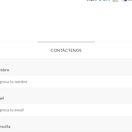
CONTÁCTENOS
mbre
il
sulta