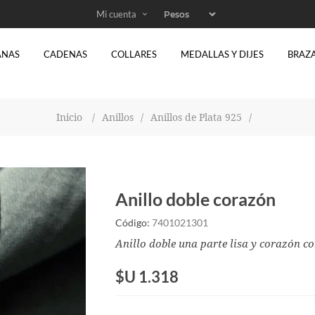
Mi cuenta
ANAS
CADENAS
COLLARES
MEDALLAS Y DIJES
BRAZ
Inicio
/
Anillos
/
Anillos de Plata 925
/
Anillo doble corazón
Código:
7401021301
Anillo doble una parte lisa y corazón co
$U 1.318