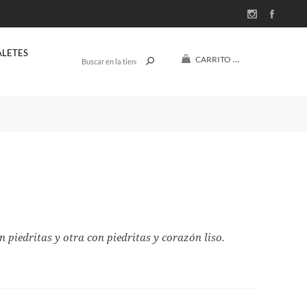
ALETES
CARRITO
(0)
$U 0
n piedritas y otra con piedritas y corazón liso.