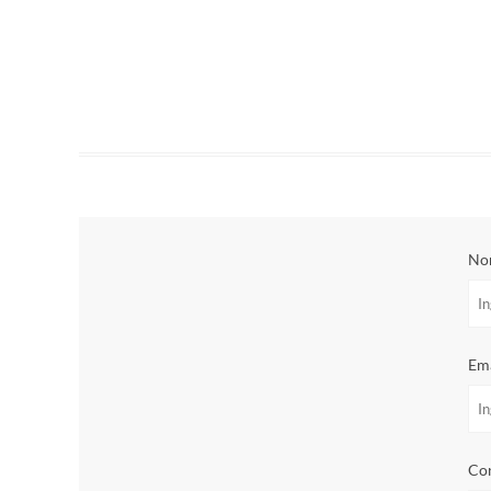
No
Ema
Con