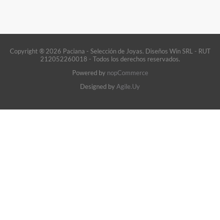
Copyright ® 2026 Paciana - Selección de Joyas. Diseños Win SRL - RUT
212052260018 - Todos los derechos reservados.
Powered by
nopCommerce
Designed by
Agile.Uy