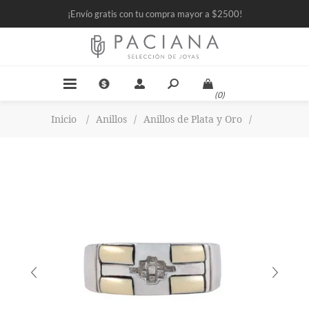
¡Envío gratis con tu compra mayor a $2500!
(0)
Inicio
/
Anillos
/
Anillos de Plata y Oro
/