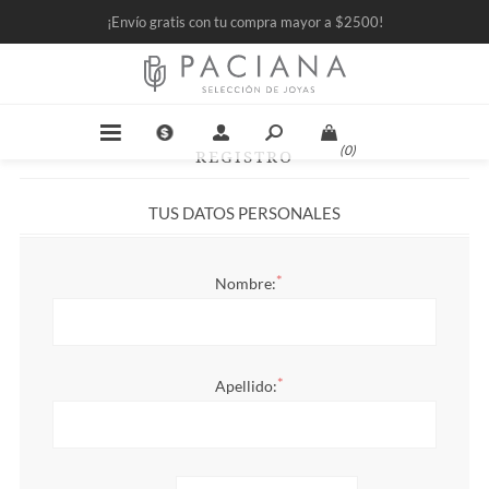
¡Envío gratis con tu compra mayor a $2500!
(0)
REGISTRO
TUS DATOS PERSONALES
*
Nombre:
*
Apellido: