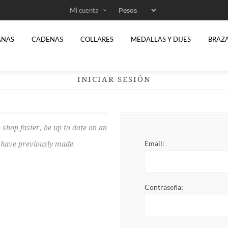
Mi cuenta
ANAS
CADENAS
COLLARES
MEDALLAS Y DIJES
BRAZ
INICIAR SESIÓN
 shop faster, be up to date on an
Email:
u have previously made.
Contraseña: