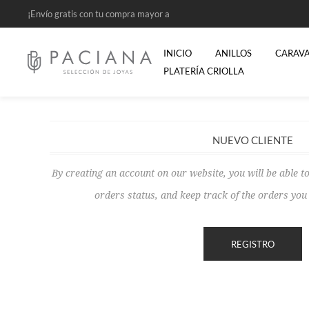
¡Envío gratis con tu compra mayor a
$2500!
INICIO
ANILLOS
CARAV
PLATERÍA CRIOLLA
NUEVO CLIENTE
By creating an account on our website, you will be able to
orders status, and keep track of the orders yo