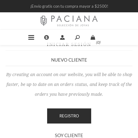
¡Envío gratis con tu compra mayor a $2500!
(0)
INICIAR SESIÓN
NUEVO CLIENTE
By creating an account on our website, you will be able to shop
faster, be up to date on an orders status, and keep track of the
orders you have previously made.
SOY CLIENTE